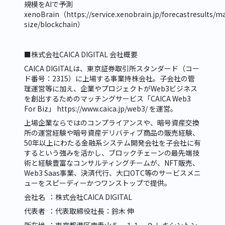
規模をAIで予測　
xenoBrain（
https://service.xenobrain.jp/forecastresults/m
size/blockchain
）
■株式会社CAICA DIGITAL 会社概要
CAICA DIGITALは、東京証券取引所スタンダード（コー
ド番号：2315）に上場する事業持株会社。子会社の管
理運営等に加え、企業やプロジェクトがWeb3ビジネス
を創出するためのマッチングサービス「CAICA Web3 
For Biz」 
https://www.caica.jp/web3/
 を運営。
上場企業ならではのコンプライアンスや、暗号資産交換
所の運営経験や暗号資産デリバティブ商品の販売経験、
50年以上にわたる金融系システム開発会社を子会社に有
するという強みを活かし、ブロックチェーンの最先端技
術と経験豊富なコンサルティングチームが、NFT販売、
Web3 Saas事業、決済代行、大口OTC等のサービスメニ
ューをスピーディーかつワンストップで提供。
会社名  ：株式会社CAICA DIGITAL
代表者  ：代表取締役社長：鈴木 伸