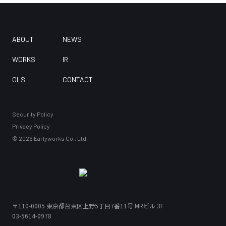
ABOUT
NEWS
WORKS
IR
GLS
CONTACT
Security Policy
Privacy Policy
©
2026
Earlyworks Co., Ltd.
〒110-0005
東京都台東区上野5丁目7番11号 MRビル 3F
03-5614-0978