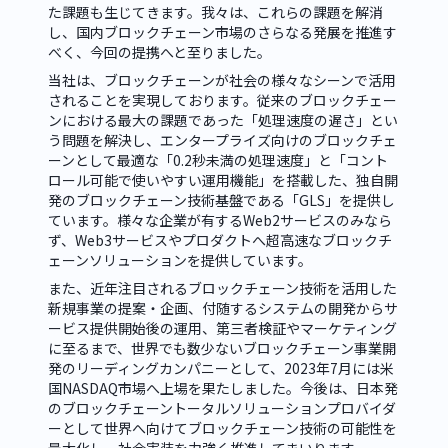
た課題も生じてきます。我々は、これらの課題を解消
し、国内ブロックチェーン市場のさらなる発展を推進す
べく、今回の提携へと至りました。
当社は、ブロックチェーンが社会の様々なシーンで活用
されることを実現しております。従来のブロックチェー
ンにおける最大の課題であった「処理速度の遅さ」とい
う問題を解決し、エンタープライズ向けのブロックチェ
ーンとして最適な「0.2秒未満の処理速度」と「コント
ロール可能で使いやすい運用機能」を搭載した、独自開
発のブロックチェーン技術基盤である「GLS」を提供し
ています。様々な企業が有するWeb2サービスのみなら
ず、Web3サービスやプロダクトへ超高速なブロックチ
ェーンソリューションを提供しています。
また、近年注目されるブロックチェーン技術を活用した
新規事業の提案・企画、付随するシステムの開発からサ
ービス提供開始後の運用、第三者検証やマーケティング
に至るまで、世界でも数少ないブロックチェーン事業開
発のリーディングカンパニーとして、2023年7月には米
国NASDAQ市場へ上場を果たしました。今後は、日本発
のブロックチェーントータルソリューションプロバイダ
ーとして世界へ向けてブロックチェーン技術の可能性を