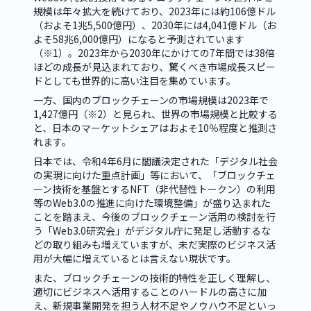
規模は年々拡大を続けており、2023年には約106億ドル
（およそ1兆5,500億円）、2030年には4,041億ドル（お
よそ58兆6,000億円）になると予測されています
（※1）。2023年から2030年にかけての7年間では38倍
ほどの成長が見込まれており、驚くべき市場成長スピー
ドとしても世界的に高い注目を集めています。
一方、国内のブロックチェーンの市場規模は2023年で
1,427億円（※2）と見られ、世界の市場規模と比較する
と、日本のマーケットシェアはおよそ10％程度と推測さ
れます。
日本では、令和4年6月に閣議決定された「デジタル社会
の実現に向けた重点計画」等において、「ブロックチェ
ーン技術を基盤とするNFT（非代替性トークン）の利用
等のWeb3.0の推進に向けた環境整備」が盛り込まれた
ことを踏まえ、今後のブロックチェーン活用の検討を行
う「Web3.0研究会」がデジタル庁に発足し活動するな
どの取り組みも増えていますが、未だ実際のビジネス活
用が大幅に増えているとは言えない現状です。
また、ブロックチェーンの技術的特性を正しく理解し、
適切にビジネスへ活用することのハードルの高さに加
え、新規事業開発を担う人材不足やノウハウ不足といっ