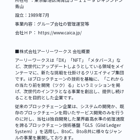
所在地  ：東京都港区南青山５－１１－９ レキシントン
青山
設立：1989年7月
事業内容：グループ会社の管理運営等
会社ＨＰ： 
https://www.caica.jp/
■株式会社アーリーワークス 会社概要
アーリーワークスは「DX」「NFT」「メタバース」な
ど、次世代にアップデートしようとしている領域をメイ
ンテーマに、新たな挑戦を仕掛けるクリエイティブ集団
です。はブロックチェーンの技術を基軸に、「これから
の当たり前を開発（ツク）る」というミッションを掲
げ、次世代のインフラとなる事業を創出し、提供し続け
ることを目的とした企業です。
従来のブロックチェーン企業は、システムの開発か、既
存のブロックチェーンを用いたサービス開発のみを行う
のに対し、当社は独自開発した業界最高水準の処理速度
を誇るブロックチェーン技術基盤「GLS（Glid Ledger 
System）」を活用し、BtoC、BtoB共に様々なジャン
ルの事業を展開しております。