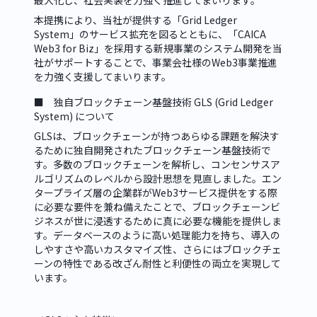
最大化し、社会実装を力強く推進してまいります。
本提携により、当社が提供する「Grid Ledger 
System」のサービス拡充を図るとともに、「CAICA 
Web3 for Biz」を採用する新規事業のシステム開発を当
社がサポートすることで、事業会社様のWeb3事業推進
を力強く支援してまいります。
■　独自ブロックチェーン基盤技術 GLS (Grid Ledger 
System) について
GLSは、ブロックチェーンが持つあらゆる課題を解決す
るために独自開発されたブロックチェーン基盤技術で
す。多数のブロックチェーンを解析し、コンセンサスア
ルゴリズムのレベルから設計思想を見直しました。エン
タープライズ層の企業群がWeb3サービス提供をする際
に必要な要件を兼ね備えたことで、ブロックチェーンビ
ジネスが世に浸透するために真に必要な機能を提供しま
す。データベースのように高い処理能力を持ち、導入の
しやすさや高いカスタマイズ性、さらにはブロックチェ
ーンの特性である改ざん耐性と利便性の両立を実現して
います。