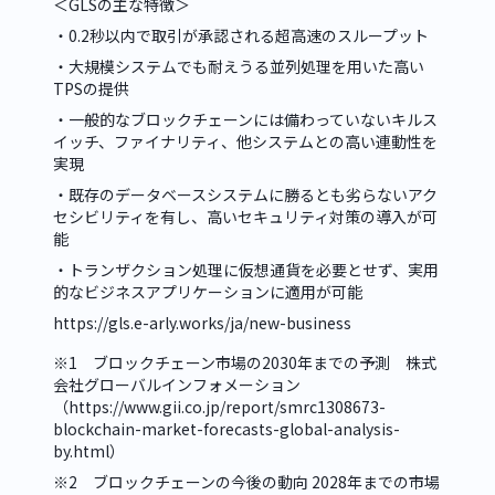
＜GLSの主な特徴＞
・0.2秒以内で取引が承認される超高速のスループット
・大規模システムでも耐えうる並列処理を用いた高い
TPSの提供
・一般的なブロックチェーンには備わっていないキルス
イッチ、ファイナリティ、他システムとの高い連動性を
実現
・既存のデータベースシステムに勝るとも劣らないアク
セシビリティを有し、高いセキュリティ対策の導入が可
能
・トランザクション処理に仮想通貨を必要とせず、実用
的なビジネスアプリケーションに適用が可能
https://gls.e-arly.works/ja/new-business
※1　ブロックチェーン市場の2030年までの予測　株式
会社グローバルインフォメーション
（
https://www.gii.co.jp/report/smrc1308673-
blockchain-market-forecasts-global-analysis-
by.html
）
※2　ブロックチェーンの今後の動向 2028年までの市場