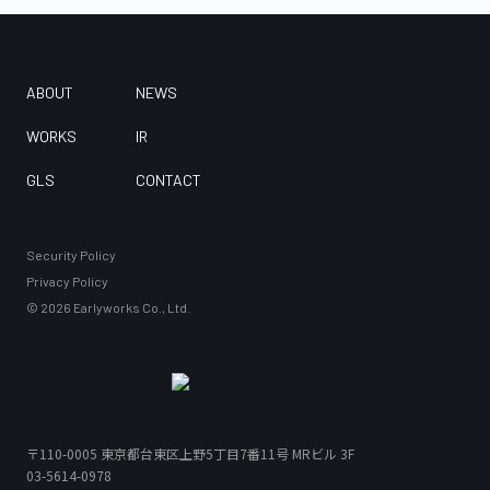
ABOUT
NEWS
WORKS
IR
GLS
CONTACT
Security Policy
Privacy Policy
©
2026
Earlyworks Co., Ltd.
〒110-0005
東京都台東区上野5丁目7番11号 MRビル 3F
03-5614-0978