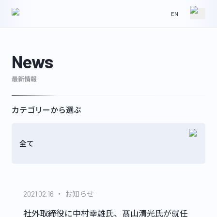
EN
HOME
NEWS
News
最新情報
ABOUT
IR
カテゴリーから選ぶ
全て
WORKS
CONTACT
お知らせ
2021.02.16
GLS
社外取締役に中村幸雄氏、髙山清光氏が就任