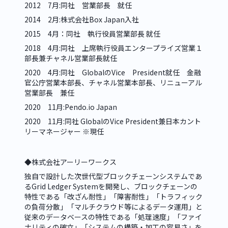
2012　7月:同社　営業部長　就任
2014　2月:株式会社Box Japan入社
2015　4月：同社　執行役員営業部長 就任
2018　4月:同社　上席執行役員エンタープライズ営業１
部長兼チャネル営業部長就任
2020　4月:同社　GlobalのVice　President就任　金融
官公庁営業本部長、チャネル営業本部長、リニューアル
営業部長　兼任
2020　11月:Pendo.io Japan
2020　11月:同社 GlobalのVice President兼日本カント
リーマネージャー ※現任
◆株式会社アーリーワークス
独自で設計した次世代型ブロックチェーンシステムであ
るGrid Ledger Systemを開発し、ブロックチェーンの
特性である「改ざん耐性」「障害耐性」「トラフィック
の負荷分散」「マルチクラウド等によるデータ運用」と
従来のデータベースの特性である「処理速度」「ファイ
ナリティの確立」「システムの構築・加工の容易さ」を