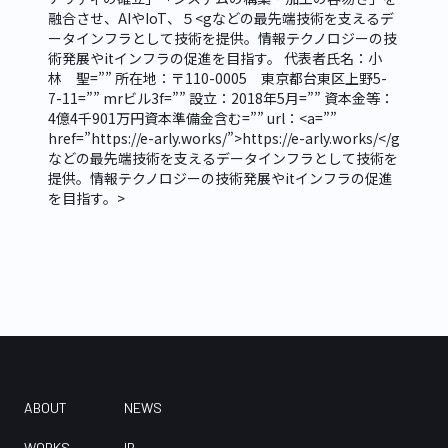
融合させ、AIやIoT、５<gなどの最先端技術を支えるデ
ータインフラとして技術を提供。情報テクノロジーの技
術発展やitインフラの促進を目指す。 代表者氏名：小
林　聖=”” 所在地：〒110-0005　東京都台東区上野5-
7-11=”” mrビル3f=”” 設立：2018年5月=”” 資本金等：
4億4千901万円資本準備金含む=”” url：<a=”” 
href=”https://e-arly.works/”>https://e-arly.works/</g
などの最先端技術を支えるデータインフラとして技術を
提供。情報テクノロジーの技術発展やitインフラの促進
を目指す。>
ABOUT
NEWS
WORKS
IR