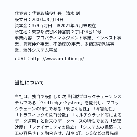
代表者：代表取締役社長　清水 剛

設立日：2007年９月14日

資本金：379百万円　※2021年５月末現在

所在地：東京都渋谷区神宮前２丁目34番17号

事業内容：プロパティマネジメント事業、インベスト事
業、賃貸仲介事業、不動産DX事業、少額短期保険事
業、海外システム事業
• URL：
https://www.am-bition.jp/
当社について
当社は、独自で設計した次世代型ブロックチェーンシス
テムである「Grid Ledger System」を開発し、ブロッ
クチェーンの特性である「改ざん耐性」「障害耐性」
「トラフィックの負荷分散」「マルチクラウド等による
データ運用」と従来のデータベースの特性である「処理
速度」「ファイナリティの確立」「システムの構築・加
工の容易さ」を融合させ、AIやIoT、５Gなどの最先端