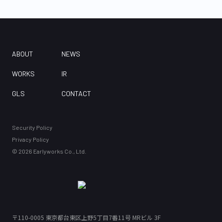
ABOUT
NEWS
WORKS
IR
GLS
CONTACT
Security Policy
Privacy Policy
©
2026
Earlyworks Co., Ltd.
〒110-0005
東京都台東区上野5丁目7番11号 MRビル 3F
〒110-0005