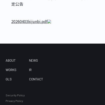
定公告
20260403kijunbi.pdf
ABOUT
NEWS
WORKS
IR
GLS
CONTACT
Security Policy
Privacy Policy