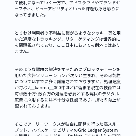
て便利になっていく一方で、アドフラウドやブランドセ
ーフティ、ビューアビリティといった課題も浮き彫りに
なってきました。
とりわけ利用者の不利益に繋がるようなクッキー等と用
いた過度なトラッキング、リターゲティングは世界的に
も問題視されており、ここ日本においても例外ではあり
ません。
そのような課題の解決をするためにブロックチェーンを
用いた広告ソリューションが次々と生まれ、その可能性
についてはすでに多く議論されておりますが、処理速度
が毎秒2__kanma__000件ほどに留まる現在の技術では
毎秒数十万~数百万の処理を必要とする現状のデジタル
広告に採用するには不十分な性能であり、技術の向上が
望まれております。
そこでアーリーワークスが独自に開発を行った高スルー
プット、ハイスケーラビリティのGrid Ledger System
を採用し、バレットグループの持つデジタル広告の専門