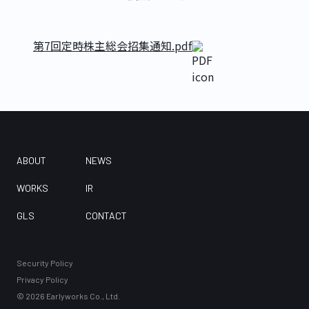
第7回定時株主総会招集通知.pdf
ABOUT
NEWS
WORKS
IR
GLS
CONTACT
Security Policy
Privacy Policy
©
2026
Earlyworks Co., Ltd.