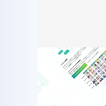
WORKS
GLS