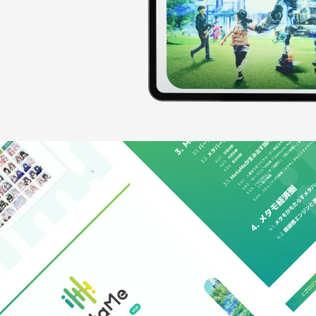
CONTACT
〒110-0005
東京都台東区上野5
Security Policy
Pri
©
2026
Earlyworks 