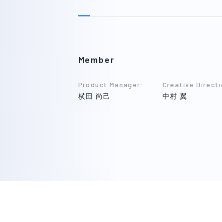
Member
Product Manager
:
Creative Direct
横田 尚己
中村 翼